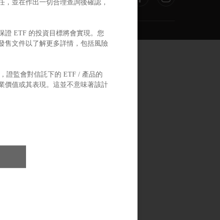
任，並在作出一切合理查詢後確認，
證 ETF 的投資目標將會實現。您
讀發售文件以了解更多詳情，包括風險
證監會對信託下的 ETF / 產品的
業價值或其表現。這並不意味著該計
適當的法律意見，以使您能夠獲得單