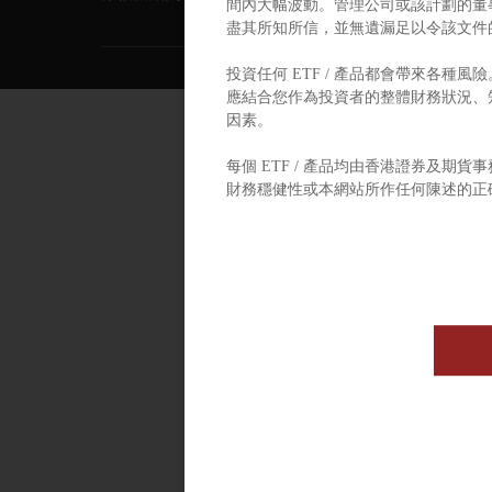
間內大幅波動。管理公司或該計劃的董
盡其所知所信，並無遺漏足以令該文件
投資任何 ETF / 產品都會帶來各種
應結合您作為投資者的整體財務狀況、知
因素。
每個 ETF / 產品均由香港證券及期貨
財務穩健性或本網站所作任何陳述的正
劃適合所有投資者，也不表示該計劃適
您應該諮詢您的財務顧問、諮詢您的稅
位是否有任何稅收影響、外國外匯限製或
該網站未經香港證監會（SFC）審查。
如有任何問題或投訴，請按“聯繫我們”中列