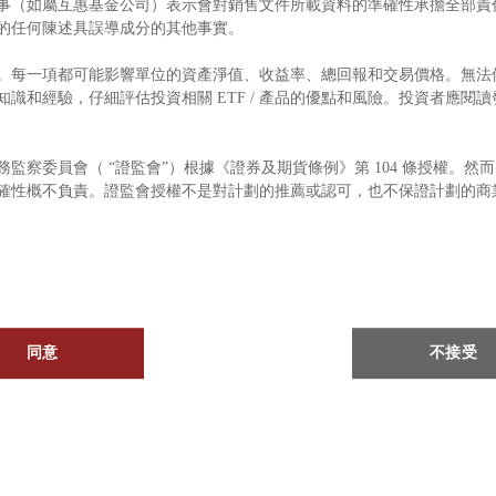
事（如屬互惠基金公司）表示會對銷售文件所載資料的準確性承擔全部責
的任何陳述具誤導成分的其他事實。
風險。每一項都可能影響單位的資產淨值、收益率、總回報和交易價格。無法保
識和經驗，仔細評估投資相關 ETF / 產品的優點和風險。投資者應閱
事務監察委員會（ “證監會”）根據《證券及期貨條例》第 104 條授權。然而，
確性概不負責。證監會授權不是對計劃的推薦或認可，也不保證計劃的商
合任何特定投資者或投資者類別。
務顧問，並就是否需要任何政府或其他同意或是否需要遵守其他手續採取
外匯管制要求適用，並確定對 ETF / 產品的任何投資是否適合您。
同意
不接受
出的地址與我們聯繫，或在正常辦公時間致電 +852-38913288 。