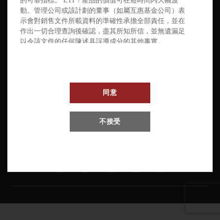
的可靠指標。 ETF / 產品的價值可在短時間內大幅波
動。管理公司或該計劃的董事（如屬互惠基金公司）表
示會對銷售文件所載資料的準確性承擔全部責任，並在
作出一切合理查詢後確認，盡其所知所信，並無遺漏足
以令該文件的任何陳述具誤導成分的其他事實。
投資任何 ETF / 產品都會帶來各種風險。每一項都可能
影響單位的資產淨值、收益率、總回報和交易價格。無
法保證 ETF 的投資目標將會實現。您應結合您作為投資
同意
者的整體財務狀況、知識和經驗，仔細評估投資相關
ETF / 產品的優點和風險。投資者應閱讀發售文件以了解
更多詳情，包括風險因素。
條款及細則
私隱政策
免責聲明
不接受
每個 ETF / 產品均由香港證券及期貨事務監察委員會（
版權所有 © Pando Finance Limited | 保留所有權利
“證監會”）根據《證券及期貨條例》第 104 條授權。然
而，證監會對信託下的 ETF / 產品的財務穩健性或本網
站所作任何陳述的正確性概不負責。證監會授權不是對
計劃的推薦或認可，也不保證計劃的商業價值或其表
現。這並不意味著該計劃適合所有投資者，也不表示該
計劃適合任何特定投資者或投資者類別。
您應該諮詢您的財務顧問、諮詢您的稅務顧問，並就是