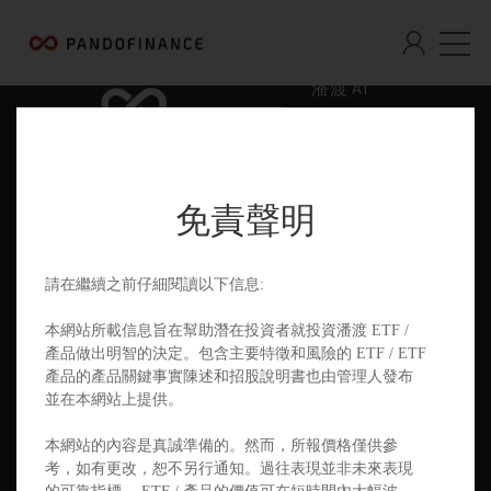
潘渡 AI
我們是誰
產品與服務
免責聲明
觀點與投教
聯絡我們
請在繼續之前仔細閱讀以下信息:
文件庫
本網站所載信息旨在幫助潛在投資者就投資潘渡 ETF /
產品做出明智的決定。包含主要特徵和風險的 ETF / ETF
產品的產品關鍵事實陳述和招股說明書也由管理人發布
並在本網站上提供。
PandoGO 證劵交易APP
本網站的內容是真誠準備的。然而，所報價格僅供參
考，如有更改，恕不另行通知。過往表現並非未來表現